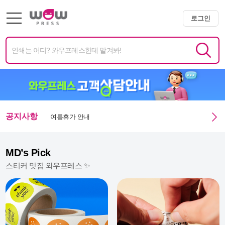
광복절 휴무안내
로그인
미니배너 용지 변경 및 단가 인상 안내
엑스트라 매쉬멜로우 350g 주문 정상화 안내
미니배너 임시 생산 중단 안내
여름휴가 안내
공지사항
광복절 휴무안내
MD’s Pick
스티커 맛집 와우프레스 ✨