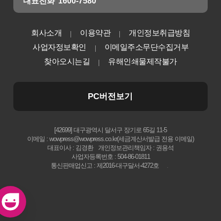
대표전화
1600-7580
회사소개
이용약관
개인정보취급방침
사업자정보확인
이메일주소무단수집거부
찾아오시는길
유해인쇄물제작불가
PC버전보기
[42699] 대구광역시 달서구 장기로 65길 11-5
이메일 : wowpress@wowpress.co.kr(세금계산서발급 전용 이메일)
대표이사 : 김경환
개인정보관리책임자 : 권용석
사업자등록번호 : 504-86-01811
통신판매업신고 : 제2016-대구달서-4272호
.