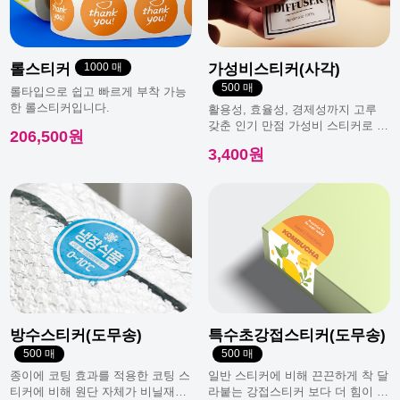
롤스티커
1000 매
가성비스티커(사각)
500 매
롤타입으로 쉽고 빠르게 부착 가능
한 롤스티커입니다.
활용성, 효율성, 경제성까지 고루
갖춘 인기 만점 가성비 스티커로 일
206,500원
반적으로 가장 많이 사용돼요.
3,400원
방수스티커(도무송)
특수초강접스티커(도무송)
500 매
500 매
종이에 코팅 효과를 적용한 코팅 스
일반 스티커에 비해 끈끈하게 착 달
티커에 비해 원단 자체가 비닐재질
라붙는 강접스티커 보다 더 힘이 남