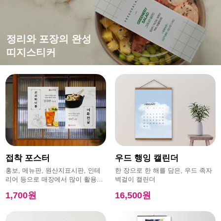
떨어지지 않는 강한 접착력
평범한 엽서에 감성을 더하면?
홍보,이벤트에 효과적인
정리와 포장의 완성
특수초강접스티커
캔버스엽서
모양엽서
띠지스티커
접착 포스터
우드 행잉 캘린더
홍보, 메뉴판, 원산지표시판, 인테
한 장으로 한 해를 담은, 우드 족자
리어 등으로 매장에서 많이 활용하
벽걸이 캘린더
는 제품
1,700원
16,500원