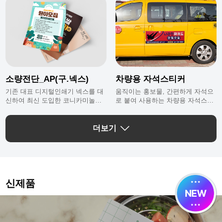
소량전단_AP(구.넥스)
차량용 자석스티커
기존 대표 디지털인쇄기 넥스를 대
움직이는 홍보물, 간편하게 자석으
신하여 최신 도입한 코니카미놀타
로 붙여 사용하는 차량용 자석스티
AccurioPress C14000으로 더욱 선
커.
명한 발색과 흔들림없는 고퀄리티
소량전단을 딱 필요한 만큼만 저렴
더보기
한 가격에 제작할 수 있어요.
신제품