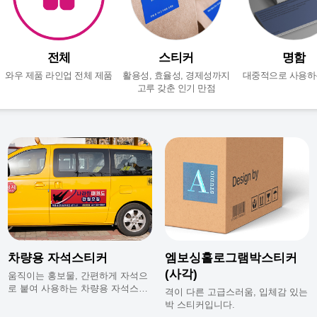
전체
스티커
명함
와우 제품 라인업 전체 제품
활용성, 효율성, 경제성까지
대중적으로 사용하
고루 갖춘 인기 만점
차량용 자석스티커
엠보싱홀로그램박스티커
(사각)
움직이는 홍보물, 간편하게 자석으
로 붙여 사용하는 차량용 자석스티
격이 다른 고급스러움, 입체감 있는
커.
박 스티커입니다.