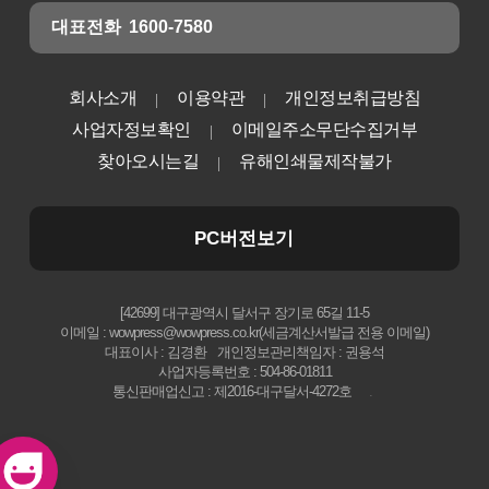
대표전화
1600-7580
회사소개
이용약관
개인정보취급방침
사업자정보확인
이메일주소무단수집거부
찾아오시는길
유해인쇄물제작불가
PC버전보기
[42699] 대구광역시 달서구 장기로 65길 11-5
이메일 : wowpress@wowpress.co.kr(세금계산서발급 전용 이메일)
대표이사 : 김경환
개인정보관리책임자 : 권용석
사업자등록번호 : 504-86-01811
통신판매업신고 : 제2016-대구달서-4272호
.