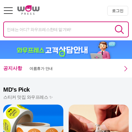
로그인
미니배너 용지 변경 및 단가 인상 안내
엑스트라 매쉬멜로우 350g 주문 정상화 안내
미니배너 임시 생산 중단 안내
여름휴가 안내
공지사항
광복절 휴무안내
MD’s Pick
스티커 맛집 와우프레스 ✨