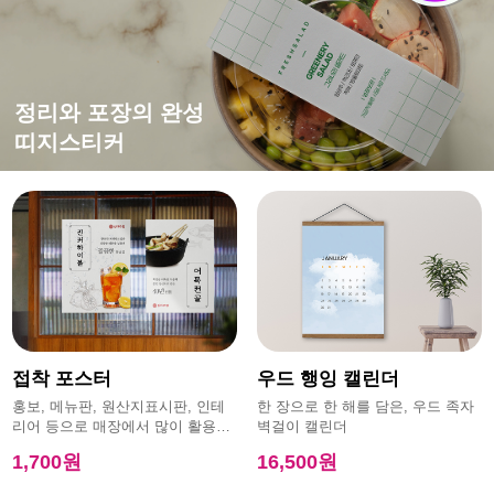
떨어지지 않는 강한 접착력
평범한 엽서에 감성을 더하면?
홍보,이벤트에 효과적인
정리와 포장의 완성
특수초강접스티커
캔버스엽서
모양엽서
띠지스티커
접착 포스터
우드 행잉 캘린더
홍보, 메뉴판, 원산지표시판, 인테
한 장으로 한 해를 담은, 우드 족자
리어 등으로 매장에서 많이 활용하
벽걸이 캘린더
는 제품
1,700원
16,500원