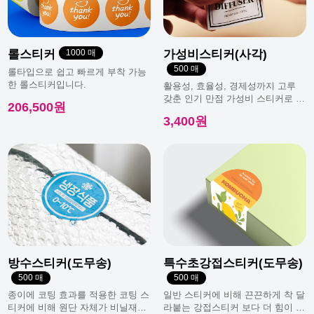
롤스티커
1000 매
가성비스티커(사각)
500 매
롤타입으로 쉽고 빠르게 부착 가능
한 롤스티커입니다.
활용성, 효율성, 경제성까지 고루
갖춘 인기 만점 가성비 스티커로 일
206,500원
반적으로 가장 많이 사용돼요.
3,400원
방수스티커(도무송)
특수초강접스티커(도무송)
500 매
500 매
종이에 코팅 효과를 적용한 코팅 스
일반 스티커에 비해 끈끈하게 착 달
티커에 비해 원단 자체가 비닐재질
라붙는 강접스티커 보다 더 힘이 남