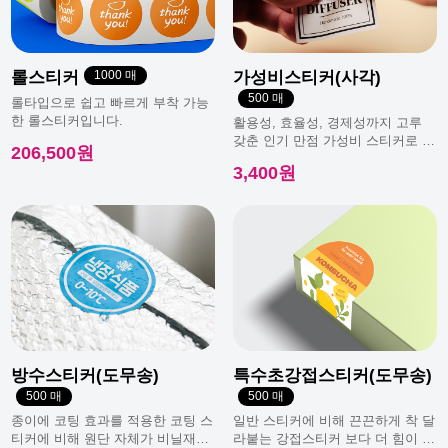
롤스티커
1000 매
가성비스티커(사각)
500 매
롤타입으로 쉽고 빠르게 부착 가능
한 롤스티커입니다.
활용성, 효율성, 경제성까지 고루
갖춘 인기 만점 가성비 스티커로 일
206,500원
반적으로 가장 많이 사용돼요.
3,400원
방수스티커(도무송)
특수초강접스티커(도무송)
500 매
500 매
종이에 코팅 효과를 적용한 코팅 스
일반 스티커에 비해 끈끈하게 착 달
티커에 비해 원단 자체가 비닐재질
라붙는 강접스티커 보다 더 힘이 남