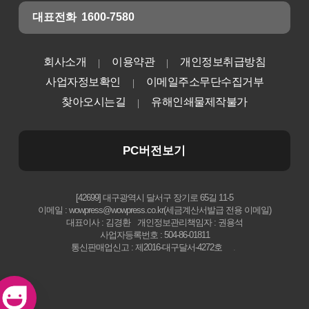
대표전화
1600-7580
회사소개
이용약관
개인정보취급방침
사업자정보확인
이메일주소무단수집거부
찾아오시는길
유해인쇄물제작불가
PC버전보기
[42699] 대구광역시 달서구 장기로 65길 11-5
이메일 : wowpress@wowpress.co.kr(세금계산서발급 전용 이메일)
대표이사 : 김경환
개인정보관리책임자 : 권용석
사업자등록번호 : 504-86-01811
통신판매업신고 : 제2016-대구달서-4272호
.