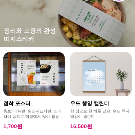
떨어지지 않는 강한 접착력
평범한 엽서에 감성을 더하면?
홍보,이벤트에 효과적인
정리와 포장의 완성
특수초강접스티커
캔버스엽서
모양엽서
띠지스티커
접착 포스터
우드 행잉 캘린더
홍보, 메뉴판, 원산지표시판, 인테
한 장으로 한 해를 담은, 우드 족자
리어 등으로 매장에서 많이 활용하
벽걸이 캘린더
는 제품
1,700원
16,500원