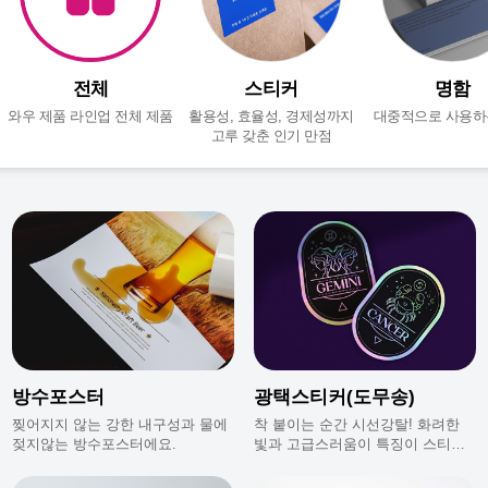
전체
스티커
명함
와우 제품 라인업 전체 제품
활용성, 효율성, 경제성까지
대중적으로 사용하
고루 갖춘 인기 만점
방수포스터
광택스티커(도무송)
찢어지지 않는 강한 내구성과 물에
착 붙이는 순간 시선강탈! 화려한
젖지않는 방수포스터에요.
빛과 고급스러움이 특징이 스티커
에요.