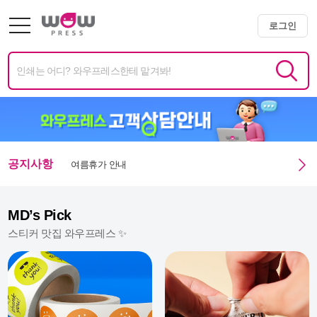
광복절 휴무안내
로그인
미니배너 용지 변경 및 단가 인상 안내
엑스트라 매쉬멜로우 350g 주문 정상화 안내
미니배너 임시 생산 중단 안내
여름휴가 안내
공지사항
광복절 휴무안내
MD’s Pick
스티커 맛집 와우프레스 ✨