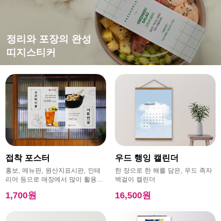
떨어지지 않는 강한 접착력
평범한 엽서에 감성을 더하면?
홍보,이벤트에 효과적인
정리와 포장의 완성
특수초강접스티커
캔버스엽서
모양엽서
띠지스티커
접착 포스터
우드 행잉 캘린더
홍보, 메뉴판, 원산지표시판, 인테
한 장으로 한 해를 담은, 우드 족자
리어 등으로 매장에서 많이 활용하
벽걸이 캘린더
는 제품
1,700원
16,500원