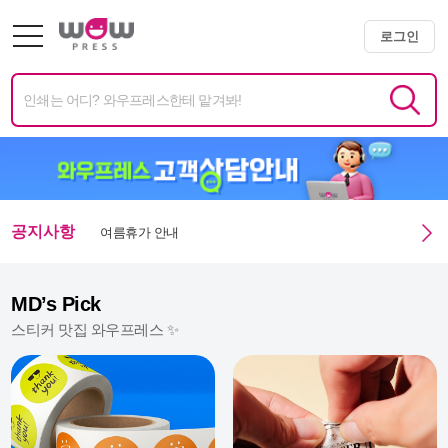
광복절 휴무안내
로그인
미니배너 용지 변경 및 단가 인상 안내
엑스트라 매쉬멜로우 350g 주문 정상화 안내
미니배너 임시 생산 중단 안내
여름휴가 안내
공지사항
광복절 휴무안내
MD’s Pick
스티커 맛집 와우프레스 ✨