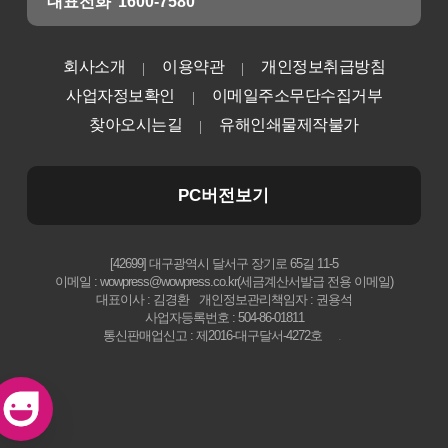
대표전화
1600-7580
회사소개
이용약관
개인정보취급방침
사업자정보확인
이메일주소무단수집거부
찾아오시는길
유해인쇄물제작불가
PC버전보기
[42699] 대구광역시 달서구 장기로 65길 11-5
이메일 : wowpress@wowpress.co.kr(세금계산서발급 전용 이메일)
대표이사 : 김경환
개인정보관리책임자 : 권용석
사업자등록번호 : 504-86-01811
통신판매업신고 : 제2016-대구달서-4272호
.