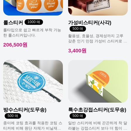
롤스티커
1000 매
가성비스티커(사각)
500 매
롤타입으로 쉽고 빠르게 부착 가능
한 롤스티커입니다.
활용성, 효율성, 경제성까지 고루
갖춘 인기 만점 가성비 스티커로 일
206,500원
반적으로 가장 많이 사용돼요.
3,400원
방수스티커(도무송)
특수초강접스티커(도무송)
500 매
500 매
종이에 코팅 효과를 적용한 코팅 스
일반 스티커에 비해 끈끈하게 착 달
티커에 비해 원단 자체가 비닐재질
라붙는 강접스티커 보다 더 힘이 남