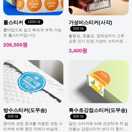
미니배너 용지 변경 및 단가 인상 안내
롤스티커
1000 매
가성비스티커(사각)
500 매
롤타입으로 쉽고 빠르게 부착 가능
한 롤스티커입니다.
활용성, 효율성, 경제성까지 고루
갖춘 인기 만점 가성비 스티커로 일
206,500원
반적으로 가장 많이 사용돼요.
3,400원
방수스티커(도무송)
특수초강접스티커(도무송)
500 매
500 매
종이에 코팅 효과를 적용한 코팅 스
일반 스티커에 비해 끈끈하게 착 달
티커에 비해 원단 자체가 비닐재질
라붙는 강접스티커 보다 더 힘이 남