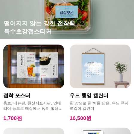
떨어지지 않는 강한 접착력
특수초강접스티커
접착 포스터
우드 행잉 캘린더
홍보, 메뉴판, 원산지표시판, 인테
한 장으로 한 해를 담은, 우드 족자
리어 등으로 매장에서 많이 활용하
벽걸이 캘린더
는 제품
1,700원
16,500원