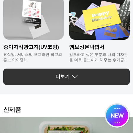
종이자석광고지(UV코팅)
엠보싱은박엽서
요식업, 서비스업 오프라인 최고의
강조하고 싶은 부분과 나의 디자인
홍보 아이템!
을 더욱 돋보이게 해주는 후가공으
자석이 붙는 어디에든 붙일 수 있는
로 퀼리티 있는 나만의 엽서를 만들
종이자석광고지에요.
수 있어요.
더보기
신제품