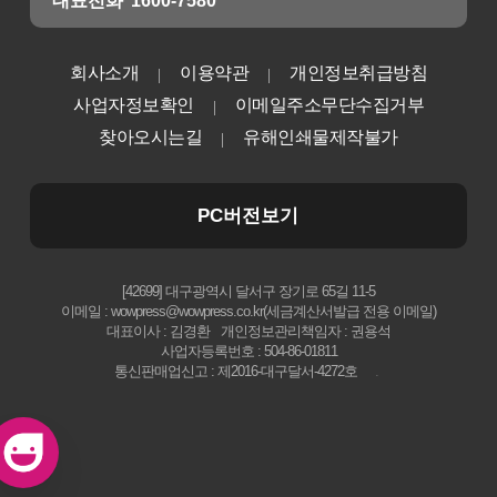
대표전화
1600-7580
회사소개
이용약관
개인정보취급방침
사업자정보확인
이메일주소무단수집거부
찾아오시는길
유해인쇄물제작불가
PC버전보기
[42699] 대구광역시 달서구 장기로 65길 11-5
이메일 : wowpress@wowpress.co.kr(세금계산서발급 전용 이메일)
대표이사 : 김경환
개인정보관리책임자 : 권용석
사업자등록번호 : 504-86-01811
통신판매업신고 : 제2016-대구달서-4272호
.