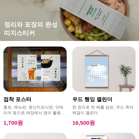
떨어지지 않는 강한 접착력
평범한 엽서에 감성을 더하면?
홍보,이벤트에 효과적인
정리와 포장의 완성
특수초강접스티커
캔버스엽서
모양엽서
띠지스티커
접착 포스터
우드 행잉 캘린더
홍보, 메뉴판, 원산지표시판, 인테
한 장으로 한 해를 담은, 우드 족자
리어 등으로 매장에서 많이 활용하
벽걸이 캘린더
는 제품
1,700원
16,500원