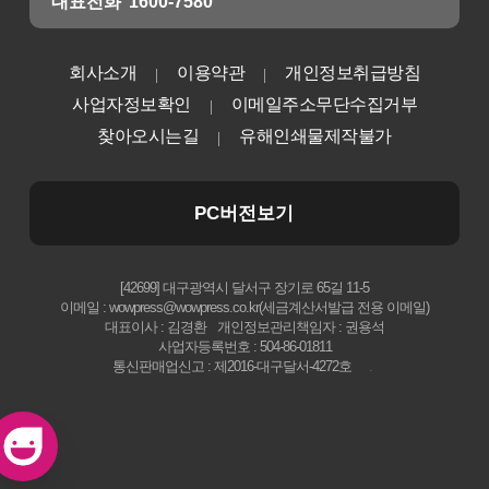
대표전화
1600-7580
회사소개
이용약관
개인정보취급방침
사업자정보확인
이메일주소무단수집거부
찾아오시는길
유해인쇄물제작불가
PC버전보기
[42699] 대구광역시 달서구 장기로 65길 11-5
이메일 : wowpress@wowpress.co.kr(세금계산서발급 전용 이메일)
대표이사 : 김경환
개인정보관리책임자 : 권용석
사업자등록번호 : 504-86-01811
통신판매업신고 : 제2016-대구달서-4272호
.