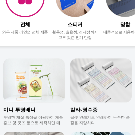
전체
스티커
명함
와우 제품 라인업 전체 제품
활용성, 효율성, 경제성까지
대중적으로 사용하
고루 갖춘 인기 만점
미니 투명배너
칼라-영수증
투명한 재질 특성을 이용하여 제품
옵셋 인쇄기로 인쇄하여 우수한 품
홍보 및 굿즈 등으로 제작하면 매우
질을 자랑하며
효과적이며 공간활용이 뛰어나요.
1권(100매)씩 떡제본하여 출고
되는
제품입니다.