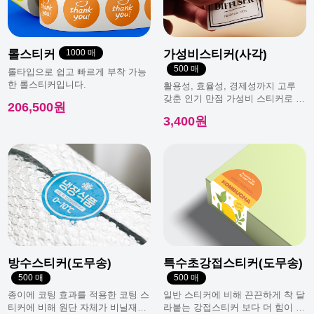
롤스티커
1000 매
가성비스티커(사각)
500 매
롤타입으로 쉽고 빠르게 부착 가능
한 롤스티커입니다.
활용성, 효율성, 경제성까지 고루
갖춘 인기 만점 가성비 스티커로 일
206,500원
반적으로 가장 많이 사용돼요.
3,400원
방수스티커(도무송)
특수초강접스티커(도무송)
500 매
500 매
종이에 코팅 효과를 적용한 코팅 스
일반 스티커에 비해 끈끈하게 착 달
티커에 비해 원단 자체가 비닐재질
라붙는 강접스티커 보다 더 힘이 남