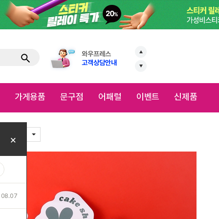
와우프레스
고객상담안내
VIP전용 야구관람
로
8월 신청 접수중
점
어패럴
이벤트
신제품
이지템
정밀도무송스
별점(4.6)
리뷰(
39
)
더 디테일하게, 원하는 모양
정밀도무송스티커입니다.