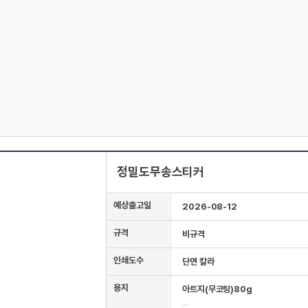
정밀도무송스티커
예상출고일
2026-08-12
규격
비규격
인쇄도수
단면 칼라
용지
아트지(무코팅)80g