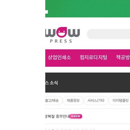
상업인쇄소
힙지로디지털
책공방
가게용품
문구
홈
>
스티커
>
정밀도무송스티커
×
스 소식
/출고/배송
제품정보
서비스/기타
이지템플릿
광복절 휴무안내
08.07
NEW