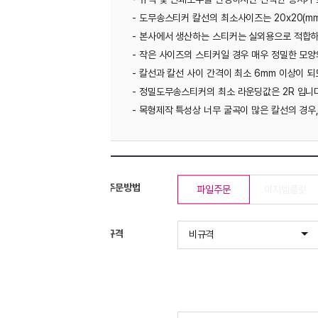
- 도무송스티커 칼선의 최소사이즈는 20x20(mm)입니다.
- 본사에서 생산하는 스티커는 실외용으로 적합하지 않습니다.
- 작은 사이즈의 스티커일 경우 매우 정밀한 모양의 칼선은 작업되지 않을 수 
- 칼선과 칼선 사이 간격이 최소 6mm 이상이 되도록 둥글게 작업하셔야 합니
- 정밀도무송스티커의 최소 라운딩값은 2R 입니다.
- 목형제작 특성상 너무 굴곡이 많은 칼선의 경우, 작업이 안되거나 완만하게 
주문방법
파일주문
이지템플릿
* 재단사이즈를 확인(수
규격
재단사이즈(mm) : 가로
비규격
작업사이즈(mm) : 가로