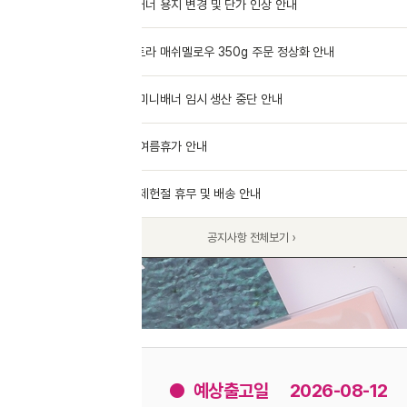
너 용지 변경 및 단가 인상 안내
07.28
라 매쉬멜로우 350g 주문 정상화 안내
07.16
미니배너 임시 생산 중단 안내
07.14
여름휴가 안내
07.14
제헌절 휴무 및 배송 안내
07.13
공지사항 전체보기 ›
● 예상출고일
2026-08-12