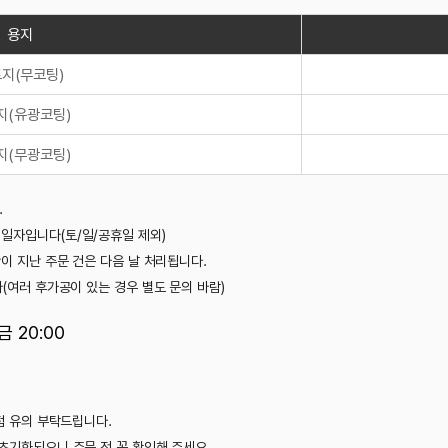
출고일
2박3
2박3
3박4
)
처리됩니다.
도 문의 바람)
해 주세요.