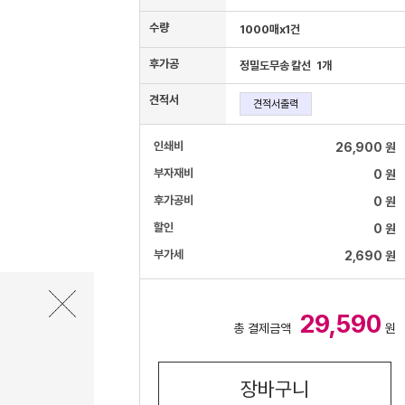
수량
1000매x1건
후가공
정밀도무송 칼선 1개
견적서
견적서출력
인쇄비
26,900 원
부자재비
0 원
후가공비
0 원
할인
0 원
부가세
2,690 원
29,590
총 결제금액
원
장바구니