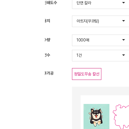
인쇄도수
단면 칼라
용지
아트지(무코팅)
80g
수량
1000매
건수
- 여러 개의 인쇄 데이타를
1건
후가공
정밀도무송 칼선
정밀도무송 
도무송스티커 주문 시
1개