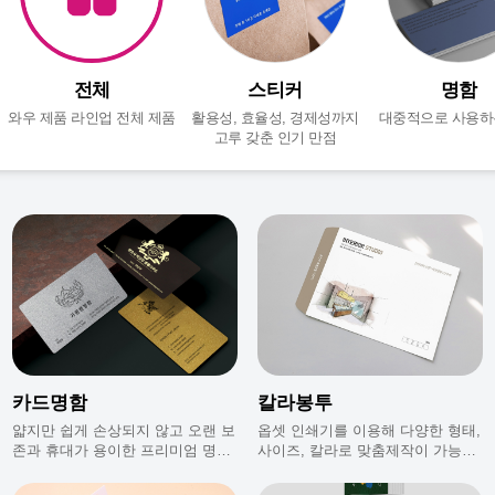
전체
스티커
명함
와우 제품 라인업 전체 제품
활용성, 효율성, 경제성까지
대중적으로 사용하
고루 갖춘 인기 만점
카드명함
칼라봉투
얇지만 쉽게 손상되지 않고 오랜 보
옵셋 인쇄기를 이용해 다양한 형태,
존과 휴대가 용이한 프리미엄 명함
사이즈, 칼라로 맞춤제작이 가능한
이에요.
칼라봉투입니다.
※ 반투명 외 다른 카드명함은 백색인쇄가