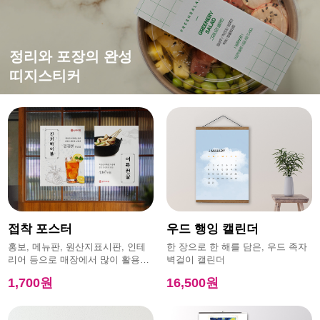
떨어지지 않는 강한 접착력
평범한 엽서에 감성을 더하면?
홍보,이벤트에 효과적인
정리와 포장의 완성
특수초강접스티커
캔버스엽서
모양엽서
띠지스티커
접착 포스터
우드 행잉 캘린더
홍보, 메뉴판, 원산지표시판, 인테
한 장으로 한 해를 담은, 우드 족자
리어 등으로 매장에서 많이 활용하
벽걸이 캘린더
는 제품
1,700원
16,500원