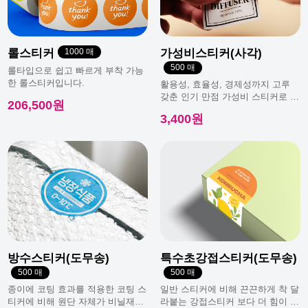
롤스티커
1000 매
가성비스티커(사각)
500 매
롤타입으로 쉽고 빠르게 부착 가능
한 롤스티커입니다.
활용성, 효율성, 경제성까지 고루
갖춘 인기 만점 가성비 스티커로 일
206,500원
반적으로 가장 많이 사용돼요.
3,400원
방수스티커(도무송)
특수초강접스티커(도무송)
500 매
500 매
종이에 코팅 효과를 적용한 코팅 스
일반 스티커에 비해 끈끈하게 착 달
티커에 비해 원단 자체가 비닐재질
라붙는 강접스티커 보다 더 힘이 남