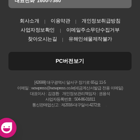
대표전화
1600-7580
회사소개
이용약관
개인정보취급방침
사업자정보확인
이메일주소무단수집거부
찾아오시는길
유해인쇄물제작불가
PC버전보기
[42699] 대구광역시 달서구 장기로 65길 11-5
이메일 : wowpress@wowpress.co.kr(세금계산서발급 전용 이메일)
대표이사 : 김경환
개인정보관리책임자 : 권용석
사업자등록번호 : 504-86-01811
통신판매업신고 : 제2016-대구달서-4272호
.