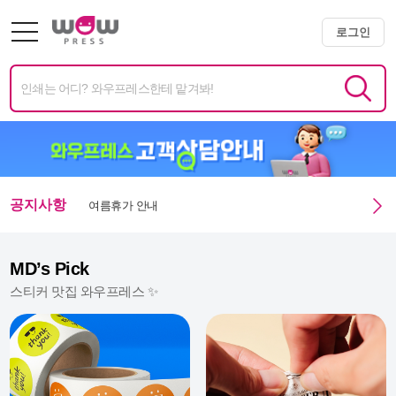
로그인
미니배너 용지 변경 및 단가 인상 안내
엑스트라 매쉬멜로우 350g 주문 정상화 안내
미니배너 임시 생산 중단 안내
여름휴가 안내
공지사항
광복절 휴무안내
MD’s Pick
스티커 맛집 와우프레스 ✨