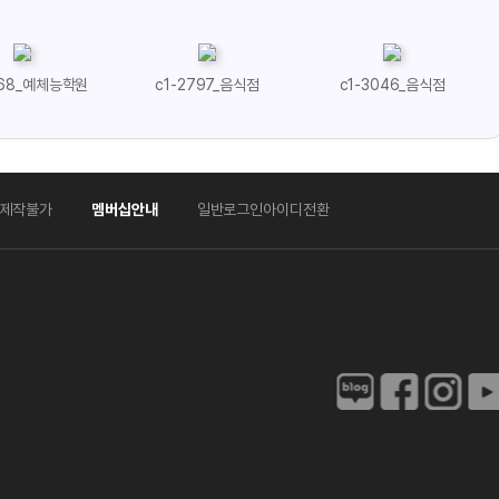
1-2797_음식점
c1-3046_음식점
일반로그인아이디전환