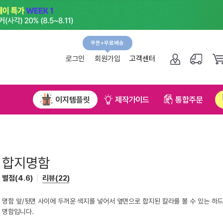
쿠폰+무료배송
그인
회원가입
고객센터
NEW!
플릿
제작가이드
통합주문
무료직배송신청
 색지를 넣어서 옆면으로 합지된 칼라를 볼 수 있는 하드