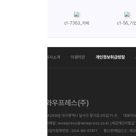
c1-7363_카페
c1-56_기업
c1-55_
회사소개
이용약관
개인정보취급방침
사업자정보확인
이메일
와우프레스(주)
[42699] 대구광역시 달서구 장기로 65길 11-5
대표이사 : 김경환
대표전화 : 1600-
이메일 : wowpress@wowpress.co.kr (세금계산서발급 전용 이메일)
사업자등록번호 : 504-86-01811
통신판매업신고 : 제2016-대구달서-4272호