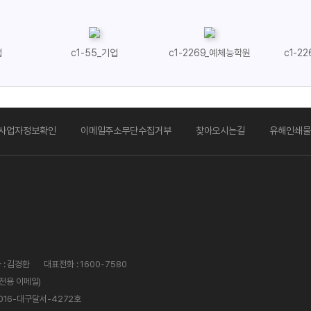
기업
c1-2269_예체능학원
c1-2268_예체능학원
c
주소무단수집거부
찾아오시는길
유해인쇄물제작불가
멤버십안내
7580