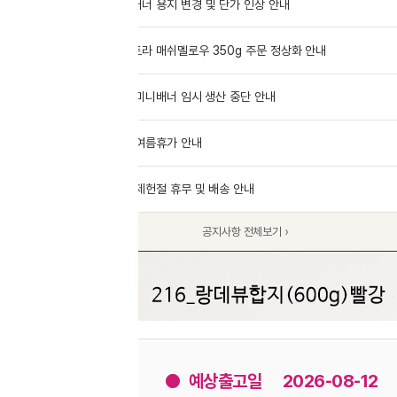
너 용지 변경 및 단가 인상 안내
07.28
라 매쉬멜로우 350g 주문 정상화 안내
07.16
미니배너 임시 생산 중단 안내
07.14
여름휴가 안내
07.14
제헌절 휴무 및 배송 안내
07.13
공지사항 전체보기 ›
● 예상출고일
2026-08-12