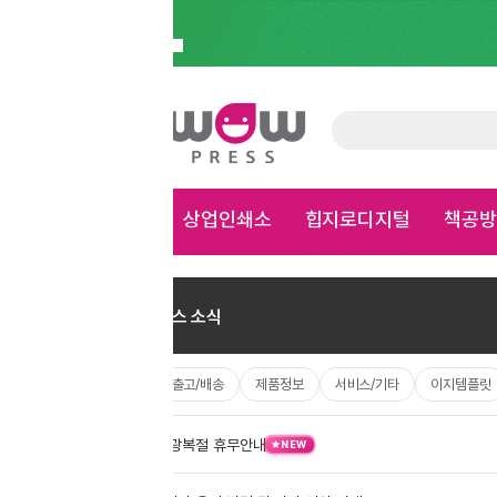
상업인쇄소
힙지로디지털
책공방
가게용품
문구
합지명함 상품은 주문하실 수 없습니다. 주문 재개 시 별도로 공지하겠습니다.
×
스 소식
/출고/배송
제품정보
서비스/기타
이지템플릿
광복절 휴무안내
08.07
NEW