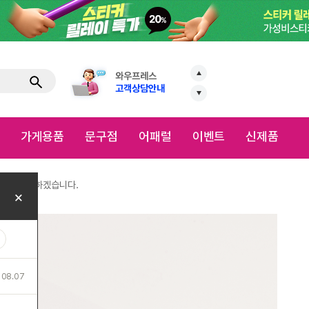
VIP전용 야구관람
8월 신청 접수중
와우프레스
로
고객상담안내
VIP전용 야구관람
점
어패럴
이벤트
신제품
8월 신청 접수중
이지템
합지명함
별점(4.6)
리뷰(
22
)
명함 앞/뒷면 사이에 두꺼운
명함입니다.