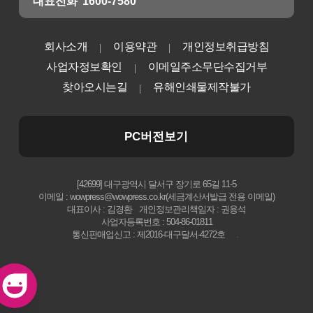
대표전화
1600-7580
회사소개
이용약관
개인정보취급방침
사업자정보확인
이메일주소무단수집거부
찾아오시는길
유해인쇄물제작불가
PC버전보기
[42699] 대구광역시 달서구 장기로 65길 11-5
이메일 : wowpress@wowpress.co.kr(세금계산서발급 전용 이메일)
대표이사 : 김경환
개인정보관리책임자 : 권용석
사업자등록번호 : 504-86-01811
통신판매업신고 : 제2016-대구달서-4272호
.