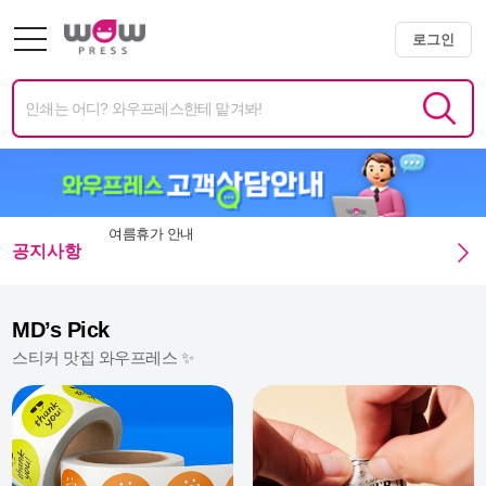
로그인
공지사항
광복절 휴무안내
미니배너 용지 변경 및 단가 인상 안내
MD’s Pick
스티커 맛집 와우프레스 ✨
엑스트라 매쉬멜로우 350g 주문 정상화 안내
미니배너 임시 생산 중단 안내
여름휴가 안내