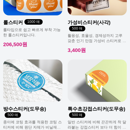
광복절 휴무안내
롤스티커
1000 매
가성비스티커(사각)
500 매
롤타입으로 쉽고 빠르게 부착 가능
한 롤스티커입니다.
활용성, 효율성, 경제성까지 고루
갖춘 인기 만점 가성비 스티커로 일
206,500원
반적으로 가장 많이 사용돼요.
3,400원
방수스티커(도무송)
특수초강접스티커(도무송)
500 매
500 매
종이에 코팅 효과를 적용한 코팅 스
일반 스티커에 비해 끈끈하게 착 달
티커에 비해 원단 자체가 비닐재질
라붙는 강접스티커 보다 더 힘이 남