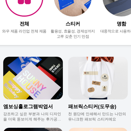
전체
스티커
명함
와우 제품 라인업 전체 제품
활용성, 효율성, 경제성까지
대중적으로 사용하
고루 갖춘 인기 만점
엠보싱홀로그램박엽서
패브릭스티커(도무송)
강조하고 싶은 부분과 나의 디자인
천 원단에 인쇄해서 만드는 나만의
을 더욱 돋보이게 해주는 후가공으
유니크한 패브릭 스티커에요
로 퀼리티 있는 나만의 엽서를 만들
수 있어요.