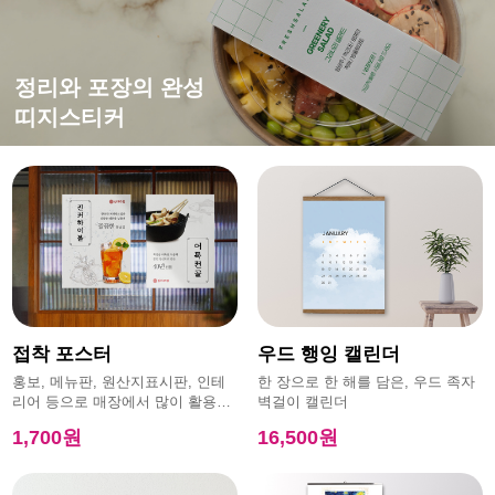
떨어지지 않는 강한 접착력
평범한 엽서에 감성을 더하면?
홍보,이벤트에 효과적인
정리와 포장의 완성
특수초강접스티커
캔버스엽서
모양엽서
띠지스티커
접착 포스터
우드 행잉 캘린더
홍보, 메뉴판, 원산지표시판, 인테
한 장으로 한 해를 담은, 우드 족자
리어 등으로 매장에서 많이 활용하
벽걸이 캘린더
는 제품
1,700원
16,500원