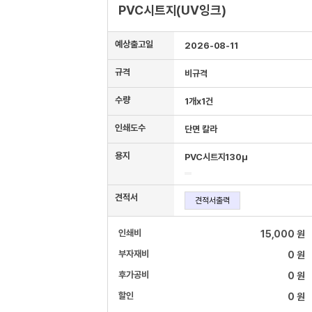
PVC시트지(UV잉크)
예상출고일
2026-08-11
규격
비규격
수량
1개x1건
인쇄도수
단면 칼라
용지
PVC시트지130μ
견적서
견적서출력
인쇄비
15,000 원
부자재비
0 원
후가공비
0 원
할인
0 원