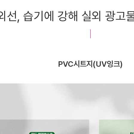
에 강해 실외 광고물에 적합해
PVC시트지(UV잉크)