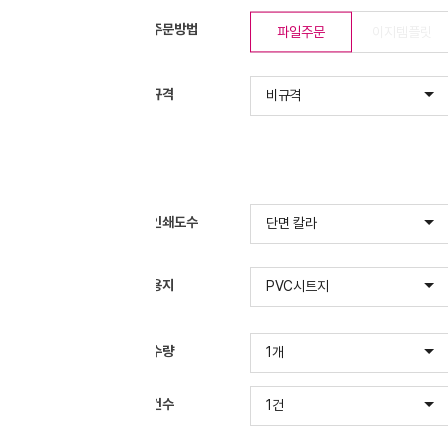
주문방법
파일주문
이지템플릿
* 재단사이즈를 확인(수
규격
재단사이즈(mm) : 가로
비규격
작업사이즈(mm) : 가로
인쇄도수
단면 칼라
용지
PVC시트지
130μ
수량
1개
건수
- 여러 개의 인쇄 데이타를
1건