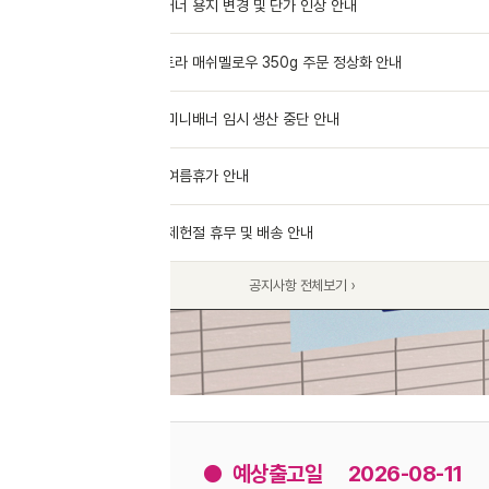
너 용지 변경 및 단가 인상 안내
07.28
라 매쉬멜로우 350g 주문 정상화 안내
07.16
미니배너 임시 생산 중단 안내
07.14
여름휴가 안내
07.14
제헌절 휴무 및 배송 안내
07.13
공지사항 전체보기 ›
● 예상출고일
2026-08-11