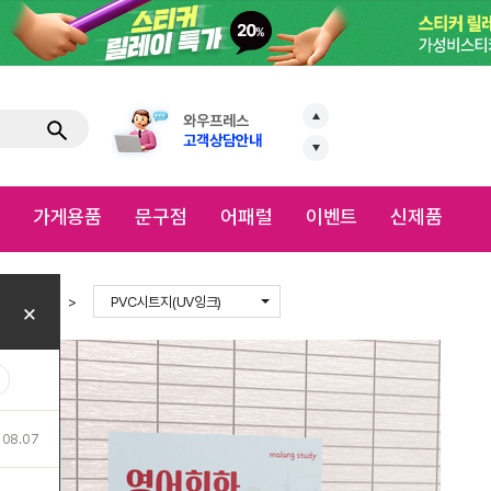
VIP전용 야구관람
8월 신청 접수중
와우프레스
로
고객상담안내
VIP전용 야구관람
점
어패럴
이벤트
신제품
8월 신청 접수중
이지템
(UV잉크)
PVC시트지(
별점(5.0)
리뷰(
15
)
PVC 시트지는 색감이 선명
로 유연한 성질을 가지고 있
UV 잉크로 인쇄하여 실외용