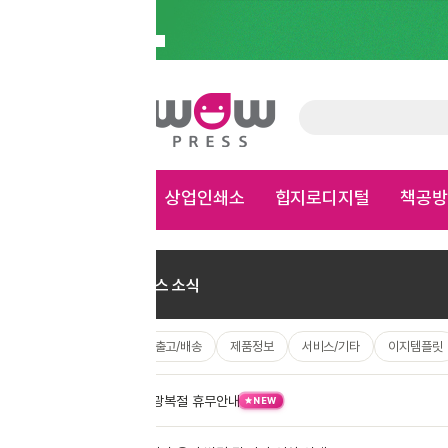
상업인쇄소
힙지로디지털
책공방
가게용품
문구
홈
>
사인제품
>
시트지
>
PVC시트지
×
스 소식
/출고/배송
제품정보
서비스/기타
이지템플릿
광복절 휴무안내
08.07
NEW