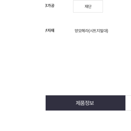
후가공
재단
부자재
양모헤라(시트지밀대)
수량을 선택하세요.
제품정보
이용후기