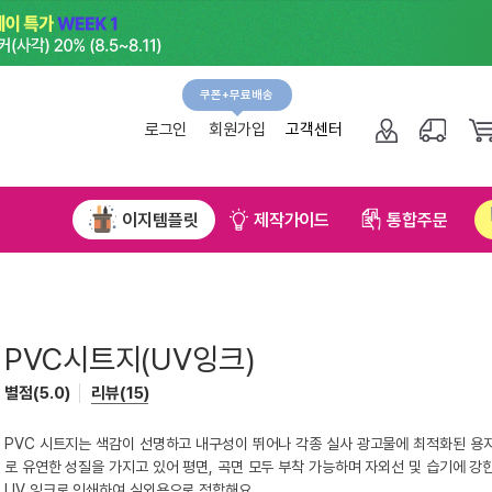
쿠폰+무료배송
그인
회원가입
고객센터
NEW!
플릿
제작가이드
통합주문
무료직배송신청
UV잉크)
하고 내구성이 뛰어나 각종 실사 광고물에 최적화된 용지
어 평면, 곡면 모두 부착 가능하며 자외선 및 습기에 강한
으로 적합해요.