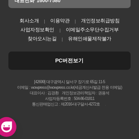
대표전화
1600-7580
회사소개
이용약관
개인정보취급방침
사업자정보확인
이메일주소무단수집거부
찾아오시는길
유해인쇄물제작불가
PC버전보기
[42699] 대구광역시 달서구 장기로 65길 11-5
이메일 : wowpress@wowpress.co.kr(세금계산서발급 전용 이메일)
대표이사 : 김경환
개인정보관리책임자 : 권용석
사업자등록번호 : 504-86-01811
통신판매업신고 : 제2016-대구달서-4272호
.