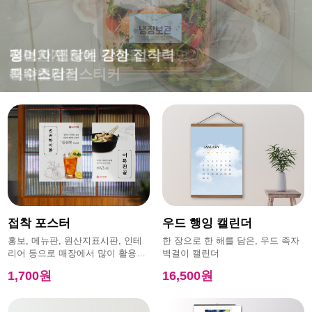
떨어지지 않는 강한 접착력
특수초강접스티커
접착 포스터
우드 행잉 캘린더
홍보, 메뉴판, 원산지표시판, 인테
한 장으로 한 해를 담은, 우드 족자
리어 등으로 매장에서 많이 활용하
벽걸이 캘린더
는 제품
1,700원
16,500원