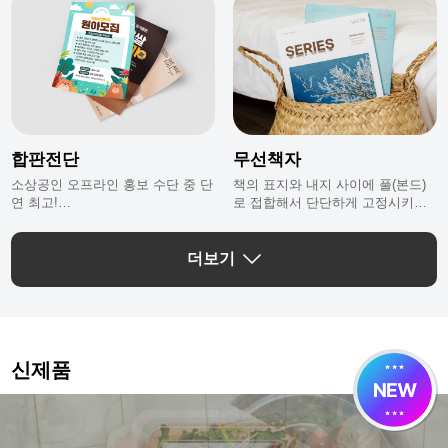
합판전단
무선책자
소상공인 오프라인 홍보 수단 중 단
책의 표지와 내지 사이에 풀(본드)
연 최고!
로 접합해서 단단하게 고정시키는
최소 비용으로 최대의 광고 효과를
방식이에요.
볼 수 있는 합판 전단이에요.
교재, 단행본, 정기간행물, 보고서
등으로 많이 이용돼요.
더보기
신제품