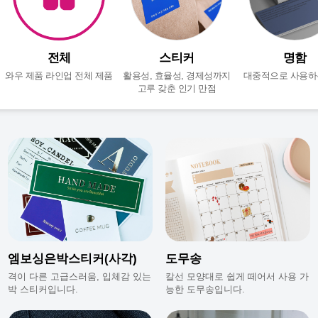
전체
스티커
명함
와우 제품 라인업 전체 제품
활용성, 효율성, 경제성까지
대중적으로 사용하
고루 갖춘 인기 만점
엠보싱은박스티커(사각)
도무송
격이 다른 고급스러움, 입체감 있는
칼선 모양대로 쉽게 떼어서 사용 가
박 스티커입니다.
능한 도무송입니다.