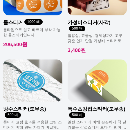
광복절 휴무안내
롤스티커
1000 매
가성비스티커(사각)
500 매
롤타입으로 쉽고 빠르게 부착 가능
한 롤스티커입니다.
활용성, 효율성, 경제성까지 고루
갖춘 인기 만점 가성비 스티커로 일
206,500원
반적으로 가장 많이 사용돼요.
3,400원
방수스티커(도무송)
특수초강접스티커(도무송)
500 매
500 매
종이에 코팅 효과를 적용한 코팅 스
일반 스티커에 비해 끈끈하게 착 달
티커에 비해 원단 자체가 비닐재질
라붙는 강접스티커 보다 더 힘이 남