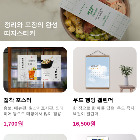
떨어지지 않는 강한 접착력
평범한 엽서에 감성을 더하면?
홍보,이벤트에 효과적인
정리와 포장의 완성
특수초강접스티커
캔버스엽서
모양엽서
띠지스티커
접착 포스터
우드 행잉 캘린더
홍보, 메뉴판, 원산지표시판, 인테
한 장으로 한 해를 담은, 우드 족자
리어 등으로 매장에서 많이 활용하
벽걸이 캘린더
는 제품
1,700원
16,500원