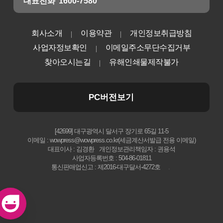
대표전화
1600-7580
회사소개
이용약관
개인정보취급방침
사업자정보확인
이메일주소무단수집거부
찾아오시는길
유해인쇄물제작불가
PC버전보기
[42699] 대구광역시 달서구 장기로 65길 11-5
이메일 : wowpress@wowpress.co.kr(세금계산서발급 전용 이메일)
대표이사 : 김경환
개인정보관리책임자 : 권용석
사업자등록번호 : 504-86-01811
통신판매업신고 : 제2016-대구달서-4272호
.