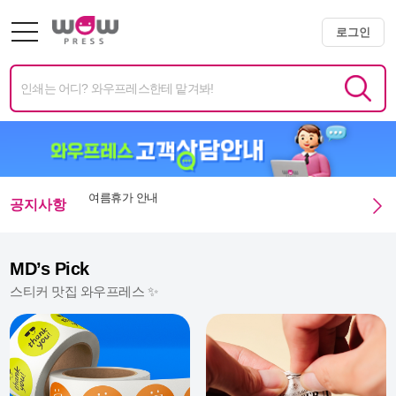
로그인
공지사항
광복절 휴무안내
미니배너 용지 변경 및 단가 인상 안내
MD’s Pick
스티커 맛집 와우프레스 ✨
엑스트라 매쉬멜로우 350g 주문 정상화 안내
미니배너 임시 생산 중단 안내
여름휴가 안내