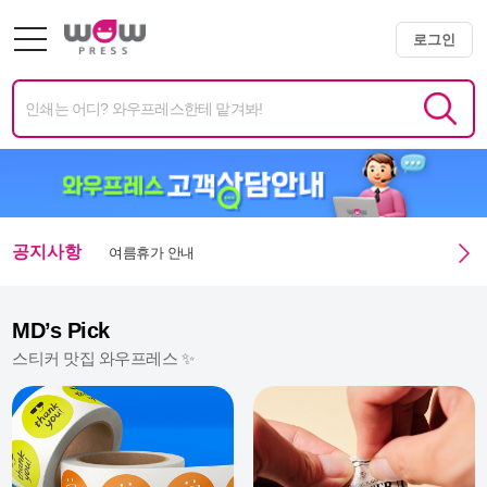
로그인
미니배너 용지 변경 및 단가 인상 안내
엑스트라 매쉬멜로우 350g 주문 정상화 안내
미니배너 임시 생산 중단 안내
여름휴가 안내
공지사항
광복절 휴무안내
MD’s Pick
스티커 맛집 와우프레스 ✨