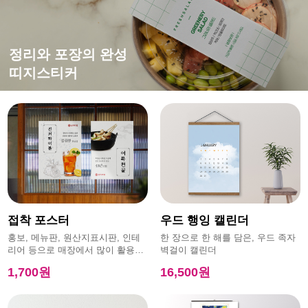
떨어지지 않는 강한 접착력
평범한 엽서에 감성을 더하면?
홍보,이벤트에 효과적인
정리와 포장의 완성
특수초강접스티커
캔버스엽서
모양엽서
띠지스티커
접착 포스터
우드 행잉 캘린더
홍보, 메뉴판, 원산지표시판, 인테
한 장으로 한 해를 담은, 우드 족자
리어 등으로 매장에서 많이 활용하
벽걸이 캘린더
는 제품
1,700원
16,500원