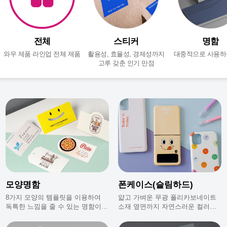
전체
스티커
명함
와우 제품 라인업 전체 제품
활용성, 효율성, 경제성까지
대중적으로 사용하
고루 갖춘 인기 만점
모양명함
폰케이스(슬림하드)
8가지 모양의 템플릿을 이용하여
얇고 가벼운 무광 폴리카보네이트
독특한 느낌을 줄 수 있는 명함이에
소재 옆면까지 자연스러운 컬러표
요.
현