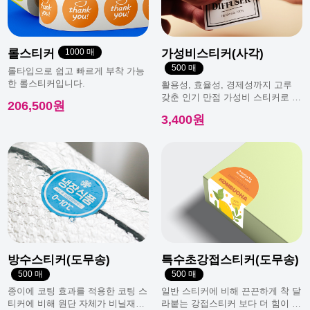
롤스티커
1000 매
가성비스티커(사각)
500 매
롤타입으로 쉽고 빠르게 부착 가능
한 롤스티커입니다.
활용성, 효율성, 경제성까지 고루
갖춘 인기 만점 가성비 스티커로 일
206,500원
반적으로 가장 많이 사용돼요.
3,400원
방수스티커(도무송)
특수초강접스티커(도무송)
500 매
500 매
종이에 코팅 효과를 적용한 코팅 스
일반 스티커에 비해 끈끈하게 착 달
티커에 비해 원단 자체가 비닐재질
라붙는 강접스티커 보다 더 힘이 남