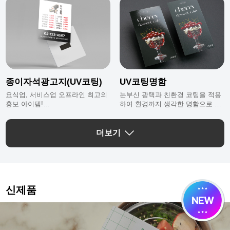
종이자석광고지(UV코팅)
UV코팅명함
요식업, 서비스업 오프라인 최고의
눈부신 광택과 친환경 코팅을 적용
홍보 아이템!
하여 환경까지 생각한 명함으로 스
자석이 붙는 어디에든 붙일 수 있는
크래치 방지를 위해 명함 사이사이
종이자석광고지에요.
에 간지가 삽입되어 있어요.
※ UV코팅명함은 인쇄도수와 상관없이
더보기
앞/뒷면 동일한 코팅으로 가공되며 앞/뒷
면 코팅을 다르게 하고 싶은 고객님은 반
드시 작업메모에 메모를 남겨주세요.
신제품