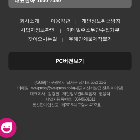
대표전화
1600-7580
회사소개
이용약관
개인정보취급방침
사업자정보확인
이메일주소무단수집거부
찾아오시는길
유해인쇄물제작불가
PC버전보기
[42699] 대구광역시 달서구 장기로 65길 11-5
이메일 : wowpress@wowpress.co.kr(세금계산서발급 전용 이메일)
대표이사 : 김경환
개인정보관리책임자 : 권용석
사업자등록번호 : 504-86-01811
통신판매업신고 : 제2016-대구달서-4272호
.