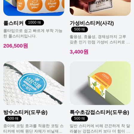
롤스티커
1000 매
가성비스티커(사각)
500 매
롤타입으로 쉽고 빠르게 부착 가능
한 롤스티커입니다.
활용성, 효율성, 경제성까지 고루
갖춘 인기 만점 가성비 스티커로 일
206,500원
반적으로 가장 많이 사용돼요.
3,400원
방수스티커(도무송)
특수초강접스티커(도무송)
500 매
500 매
종이에 코팅 효과를 적용한 코팅 스
일반 스티커에 비해 끈끈하게 착 달
티커에 비해 원단 자체가 비닐재질
라붙는 강접스티커 보다 더 힘이 남