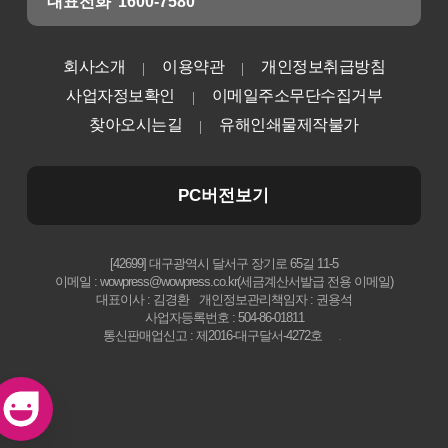
대표전화
1600-7580
회사소개
이용약관
개인정보취급방침
사업자정보확인
이메일주소무단수집거부
찾아오시는길
유해인쇄물제작불가
PC버전보기
[42699] 대구광역시 달서구 장기로 65길 11-5
이메일 : wowpress@wowpress.co.kr(세금계산서발급 전용 이메일)
대표이사 : 김경환
개인정보관리책임자 : 권용석
사업자등록번호 : 504-86-01811
통신판매업신고 : 제2016-대구달서-4272호
.