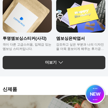
※ UV코팅명함은 인쇄도수와 상관없이
앞/뒷면 동일한 코팅으로 가공되며 앞/뒷
면 코팅을 다르게 하고 싶은 고객님은 반
드시 작업메모에 메모를 남겨주세요.
투명엠보싱스티커(사각)
엠보싱은박엽서
격이 다른 고급스러움, 입체감 있는
강조하고 싶은 부분과 나의 디자인
엠보싱 스티커입니다.
을 더욱 돋보이게 해주는 후가공으
로 퀼리티 있는 나만의 엽서를 만들
수 있어요.
더보기
신제품