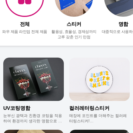
전체
스티커
명함
와우 제품 라인업 전체 제품
활용성, 효율성, 경제성까지
대중적으로 사용하
고루 갖춘 인기 만점
UV코팅명함
컬러레터링스티커
눈부신 광택과 친환경 코팅을 적용
매장에 포인트를 더해주는 컬러레
하여 환경까지 생각한 명함으로 스
터링스티커!
크래치 방지를 위해 명함 사이사이
컬러레터링스티커로 감성 인테리어
에 간지가 삽입되어 있어요.
를 완성해 보세요:)