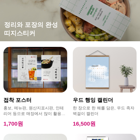
떨어지지 않는 강한 접착력
평범한 엽서에 감성을 더하면?
홍보,이벤트에 효과적인
정리와 포장의 완성
특수초강접스티커
캔버스엽서
모양엽서
띠지스티커
접착 포스터
우드 행잉 캘린더
홍보, 메뉴판, 원산지표시판, 인테
한 장으로 한 해를 담은, 우드 족자
리어 등으로 매장에서 많이 활용하
벽걸이 캘린더
는 제품
1,700원
16,500원