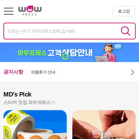
미니배너 용지 변경 및 단가 인상 안내
로그인
엑스트라 매쉬멜로우 350g 주문 정상화 안내
미니배너 임시 생산 중단 안내
여름휴가 안내
공지사항
광복절 휴무안내
MD’s Pick
스티커 맛집 와우프레스 ✨