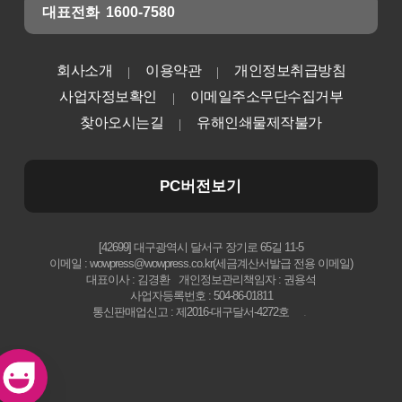
대표전화
1600-7580
회사소개
이용약관
개인정보취급방침
사업자정보확인
이메일주소무단수집거부
찾아오시는길
유해인쇄물제작불가
PC버전보기
[42699] 대구광역시 달서구 장기로 65길 11-5
이메일 : wowpress@wowpress.co.kr(세금계산서발급 전용 이메일)
대표이사 : 김경환
개인정보관리책임자 : 권용석
사업자등록번호 : 504-86-01811
통신판매업신고 : 제2016-대구달서-4272호
.