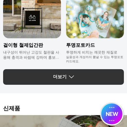
걸이형 철제입간판
투명포토카드
내구성이 뛰어난 고강도 철판을 사
투명하게 비치는 깨끗한 재질로
용해 충격과 바람에 강하며 홍보내
실용성과 개성까지 뽐낼 수 있는 투명포토
카드에요.
용 교체가 편리한 철제입간판이에
요.
더보기
신제품