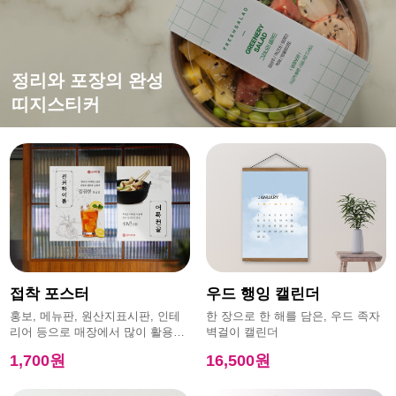
떨어지지 않는 강한 접착력
평범한 엽서에 감성을 더하면?
홍보,이벤트에 효과적인
정리와 포장의 완성
특수초강접스티커
캔버스엽서
모양엽서
띠지스티커
접착 포스터
우드 행잉 캘린더
홍보, 메뉴판, 원산지표시판, 인테
한 장으로 한 해를 담은, 우드 족자
리어 등으로 매장에서 많이 활용하
벽걸이 캘린더
는 제품
1,700원
16,500원