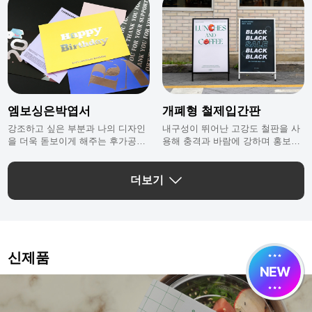
엠보싱은박엽서
개폐형 철제입간판
강조하고 싶은 부분과 나의 디자인
내구성이 뛰어난 고강도 철판을 사
을 더욱 돋보이게 해주는 후가공으
용해 충격과 바람에 강하며 홍보내
로 퀼리티 있는 나만의 엽서를 만들
용 교체가 편리한 철제입간판이에
수 있어요.
요.
더보기
신제품