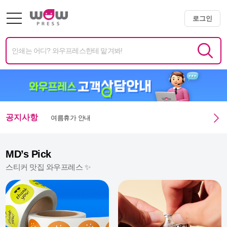
미니배너 용지 변경 및 단가 인상 안내
로그인
엑스트라 매쉬멜로우 350g 주문 정상화 안내
미니배너 임시 생산 중단 안내
여름휴가 안내
공지사항
광복절 휴무안내
MD’s Pick
스티커 맛집 와우프레스 ✨