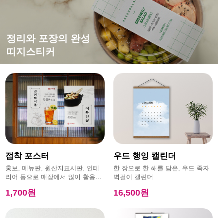
떨어지지 않는 강한 접착력
평범한 엽서에 감성을 더하면?
홍보,이벤트에 효과적인
정리와 포장의 완성
특수초강접스티커
캔버스엽서
모양엽서
띠지스티커
접착 포스터
우드 행잉 캘린더
홍보, 메뉴판, 원산지표시판, 인테
한 장으로 한 해를 담은, 우드 족자
리어 등으로 매장에서 많이 활용하
벽걸이 캘린더
는 제품
1,700원
16,500원