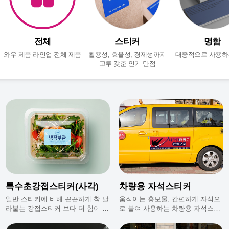
전체
스티커
명함
와우 제품 라인업 전체 제품
활용성, 효율성, 경제성까지
대중적으로 사용하
고루 갖춘 인기 만점
특수초강접스티커(사각)
차량용 자석스티커
일반 스티커에 비해 끈끈하게 착 달
움직이는 홍보물, 간편하게 자석으
라붙는 강접스티커 보다 더 힘이 남
로 붙여 사용하는 차량용 자석스티
다른 스티커에요.
커.