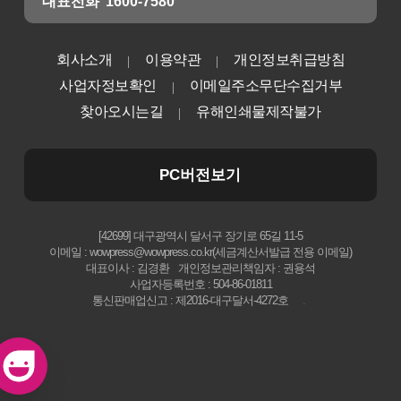
대표전화
1600-7580
회사소개
이용약관
개인정보취급방침
사업자정보확인
이메일주소무단수집거부
찾아오시는길
유해인쇄물제작불가
PC버전보기
[42699] 대구광역시 달서구 장기로 65길 11-5
이메일 : wowpress@wowpress.co.kr(세금계산서발급 전용 이메일)
대표이사 : 김경환
개인정보관리책임자 : 권용석
사업자등록번호 : 504-86-01811
통신판매업신고 : 제2016-대구달서-4272호
.