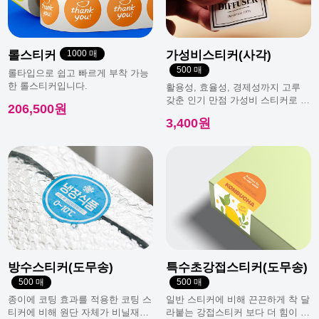
롤스티커
1000 매
가성비스티커(사각)
500 매
롤타입으로 쉽고 빠르게 부착 가능
한 롤스티커입니다.
활용성, 효율성, 경제성까지 고루
갖춘 인기 만점 가성비 스티커로 일
206,500원
반적으로 가장 많이 사용돼요.
3,400원
방수스티커(도무송)
특수초강접스티커(도무송)
500 매
500 매
종이에 코팅 효과를 적용한 코팅 스
일반 스티커에 비해 끈끈하게 착 달
티커에 비해 원단 자체가 비닐재질
라붙는 강접스티커 보다 더 힘이 남