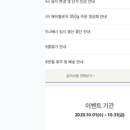
너 용지 변경 및 단가 인상 안내
07.28
챌
라 매쉬멜로우 350g 주문 정상화 안내
07.16
미니배너 임시 생산 중단 안내
07.14
여름휴가 안내
07.14
웹이지 정식 오픈 
제헌절 휴무 및 배송 안내
07.13
공지사항 전체보기 ›
이벤트 기간
2025.10.01(수) ~ 10.31(금)