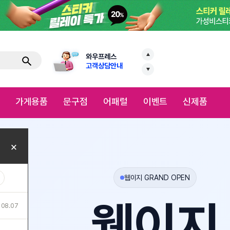
VIP전용 야구관람
8월 신청 접수중
와우프레스
로
고객상담안내
VIP전용 야구관람
점
어패럴
이벤트
신제품
8월 신청 접수중
이지템
웹이지 GRAND OPEN
웹이지
10월 1일
OPEN