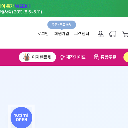
쿠폰+무료배송
그인
회원가입
고객센터
NEW!
플릿
제작가이드
통합주문
무료직배송신청