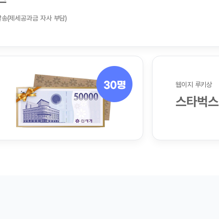
웹이지 루키상
스타벅스 e카드 1만원권