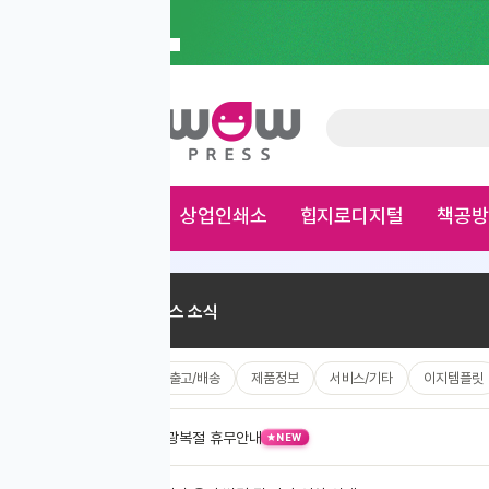
상업인쇄소
힙지로디지털
책공방
가게용품
문구
×
스 소식
/출고/배송
제품정보
서비스/기타
이지템플릿
광복절 휴무안내
08.07
NEW