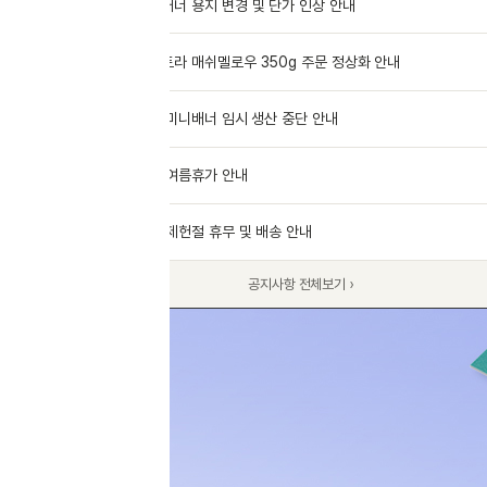
너 용지 변경 및 단가 인상 안내
07.28
라 매쉬멜로우 350g 주문 정상화 안내
07.16
미니배너 임시 생산 중단 안내
07.14
여름휴가 안내
07.14
제헌절 휴무 및 배송 안내
07.13
공지사항 전체보기 ›