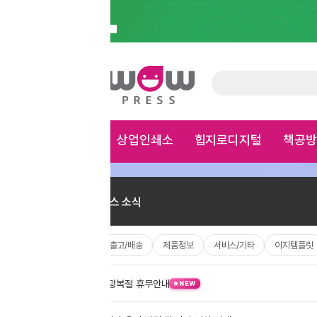
상업인쇄소
힙지로디지털
책공방
가게용품
문구
×
스 소식
/출고/배송
제품정보
서비스/기타
이지템플릿
광복절 휴무안내
08.07
NEW