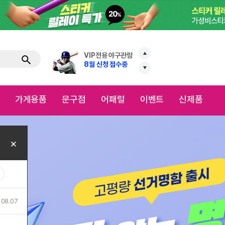
VIP전용 야구관람
8월 신청 접수중
와우프레스
로
고객상담안내
VIP전용 야구관람
점
어패럴
이벤트
신제품
8월 신청 접수중
이지템