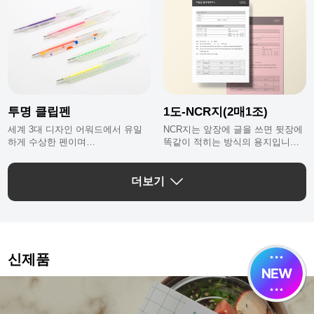
투명 클립펜
1도-NCR지(2매1조)
세계 3대 디자인 어워드에서 유일
NCR지는 앞장에 글을 쓰면 뒷장에
하게 수상한 펜이며
똑같이 적히는 방식의 용지입니다.
일반펜보다 넓은 인쇄영역으로 굿
2매1조는 상지, 하지 총 2장이 1조
즈나 홍보물로 최적화된 상품이에
로 총 50조(100매)가 1권입니다.
요.
더보기
신제품