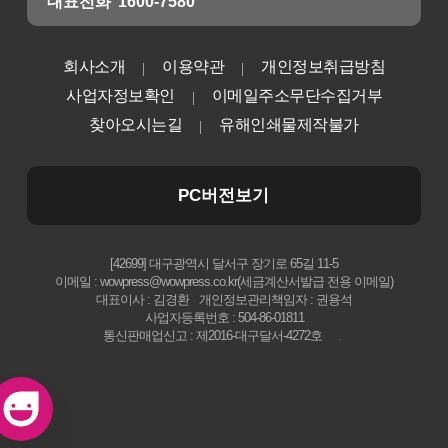
대표전화
1600-7580
회사소개
이용약관
개인정보취급방침
사업자정보확인
이메일주소무단수집거부
찾아오시는길
유해인쇄물제작불가
PC버전보기
[42699] 대구광역시 달서구 장기로 65길 11-5
이메일 : wowpress@wowpress.co.kr(세금계산서발급 전용 이메일)
대표이사 : 김경환
개인정보관리책임자 : 권용석
사업자등록번호 : 504-86-01811
통신판매업신고 : 제2016-대구달서-4272호
.