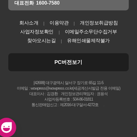
대표전화
1600-7580
회사소개
이용약관
개인정보취급방침
사업자정보확인
이메일주소무단수집거부
찾아오시는길
유해인쇄물제작불가
PC버전보기
[42699] 대구광역시 달서구 장기로 65길 11-5
이메일 : wowpress@wowpress.co.kr(세금계산서발급 전용 이메일)
대표이사 : 김경환
개인정보관리책임자 : 권용석
사업자등록번호 : 504-86-01811
통신판매업신고 : 제2016-대구달서-4272호
.