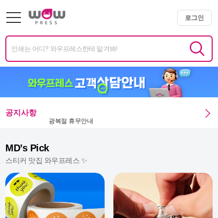
로그인
공지사항
광복절 휴무안내
미니배너 용지 변경 및 단가 인상 안내
MD’s Pick
스티커 맛집 와우프레스 ✨
엑스트라 매쉬멜로우 350g 주문 정상화 안내
미니배너 임시 생산 중단 안내
여름휴가 안내