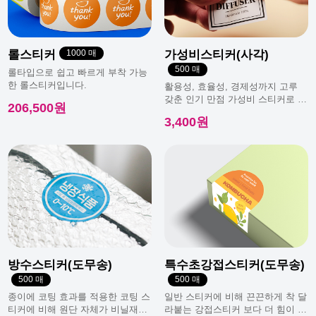
광복절 휴무안내
롤스티커
1000 매
가성비스티커(사각)
500 매
롤타입으로 쉽고 빠르게 부착 가능
한 롤스티커입니다.
활용성, 효율성, 경제성까지 고루
갖춘 인기 만점 가성비 스티커로 일
206,500원
반적으로 가장 많이 사용돼요.
3,400원
방수스티커(도무송)
특수초강접스티커(도무송)
500 매
500 매
종이에 코팅 효과를 적용한 코팅 스
일반 스티커에 비해 끈끈하게 착 달
티커에 비해 원단 자체가 비닐재질
라붙는 강접스티커 보다 더 힘이 남