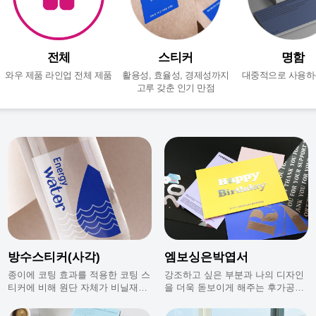
전체
스티커
명함
와우 제품 라인업 전체 제품
활용성, 효율성, 경제성까지
대중적으로 사용하
고루 갖춘 인기 만점
방수스티커(사각)
엠보싱은박엽서
종이에 코팅 효과를 적용한 코팅 스
강조하고 싶은 부분과 나의 디자인
티커에 비해 원단 자체가 비닐재질
을 더욱 돋보이게 해주는 후가공으
이라 내수성이 우수해요.
로 퀼리티 있는 나만의 엽서를 만들
수 있어요.