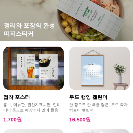
떨어지지 않는 강한 접착력
평범한 엽서에 감성을 더하면?
홍보,이벤트에 효과적인
정리와 포장의 완성
특수초강접스티커
캔버스엽서
모양엽서
띠지스티커
접착 포스터
우드 행잉 캘린더
홍보, 메뉴판, 원산지표시판, 인테
한 장으로 한 해를 담은, 우드 족자
리어 등으로 매장에서 많이 활용하
벽걸이 캘린더
는 제품
1,700원
16,500원