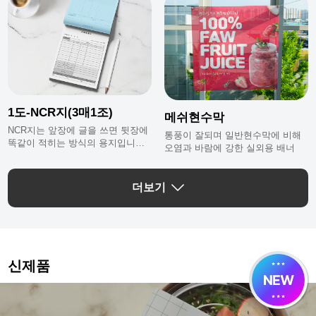
1도-NCR지(3매1조)
메쉬현수막
NCR지는 앞장에 글을 쓰면 뒷장에
통풍이 잘되며 일반현수막에 비해
똑같이 적히는 방식의 용지입니다.
오염과 바람에 강한 실외용 배너
3매1조는 상지, 중지, 하지 총 3장
이 1조로 총 33조(99매)가 1권입니
다.
더보기
신제품